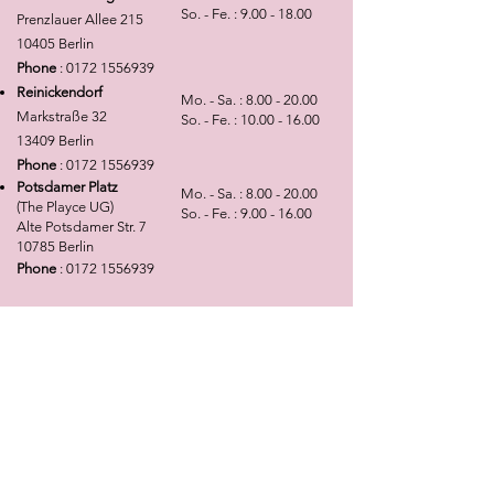
am gezeigten Beispiel
your understanding
So. - Fe. :
9.00 - 18.00
Prenzlauer Allee 215
umzusetzen.Vielen Dank für Ihr
10405 Berlin
Verständnis
Phone
:
0172 1556939
Reinickendorf
Mo. - Sa. :
8.00 - 20.00
Markstraße 32
So. - Fe. :
10.00 - 16.00
13409 Berlin
Phone
:
0172 1556939
Potsdamer Platz
Mo. - Sa. :
8.00 - 20.00
(The Playce UG)
So. - Fe. :
9.00 - 16.00
Alte Potsdamer Str. 7
10785 Berlin
Phone
:
0172 1556939
NEWSLETTER
Angebote, Tipps, Trends sowie die neusten
Kollektions- und Produktinfomationen ganz
bequem per E-Mail erhalten!