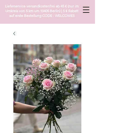
Lieferservice versandkostenfrei ab 45 € (nur im
Umkreis von 5 km um 10405 Berlin) | 5 € Rabatt
auf erste Bestellung CODE : WELCOME5