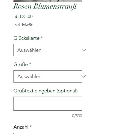
Rosen Blumenstrauß
Sale-
ab
€25.00
Preis
inkl. MwSt.
Glückskarte
*
Große
*
Grußtext eingeben (optional)
0/500
Anzahl
*