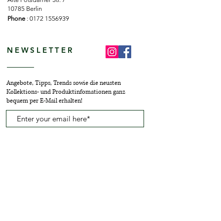
10785 Berlin
Phone
:
0172 1556939
NEWSLETTER
Angebote, Tipps, Trends sowie die neusten
Kollektions- und Produktinfomationen ganz
bequem per E-Mail erhalten!
Anmelden
Services & Hilfe
Informationen
Über uns
AGB
Lieferzeiten
Datenschutz
FAQs
Impressum