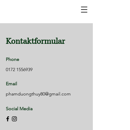
Lieferservice versandkostenfrei ab 45 € (nur im
Umkreis von 5 km um 10405 Berlin) | 5 € Rabatt
auf erste Bestellung CODE : WELCOME5
Kontaktformular
Phone
0172 1556939
Email
phamduongthuy80@gmail.com
Social Media