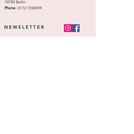
10785 Berlin
Phone
:
0172 1556939
NEWSLETTER
Angebote, Tipps, Trends sowie die neusten
Kollektions- und Produktinfomationen ganz
bequem per E-Mail erhalten!
Anmelden
Services & Hilfe
Informationen
Über uns
AGB
Lieferzeiten
Datenschutz
FAQs
Impressum
Kontakt
Widerrufsrecht