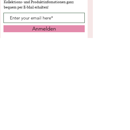
Kollektions- und Produktinfomationen ganz
bequem per E-Mail erhalten!
Anmelden
Services & Hilfe
Informationen
Über uns
AGB
Lieferzeiten
Datenschutz
FAQs
Impressum
Kontakt
Widerrufsrecht
Anmeldung
Cookies
Unsere Vorteile
Preisgünstig mit anhaltender guter Qualität
7 Tage die Woche Service das ganze Jahr
24 Stunden Lieferservice
Große Auswahl an Pflanzen und Blumen
Sicherer und Vertrauenswürdiger kleiner Shop