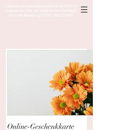
Lieferservice versandkostenfrei ab 45 € (nur im
Umkreis von 5 km um 10405 Berlin) | 5 € Rabatt
auf erste Bestellung CODE : WELCOME5
Online-Geschenkkarte