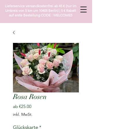
Lieferservice versandkostenfrei ab 45 € (nur im
Umkreis von 5 km um 10405 Berlin) | 5 € Rabatt
auf erste Bestellung CODE : WELCOME5
Rosa Rosen
Sale-
ab
€25.00
Preis
inkl. MwSt.
Glückskarte
*