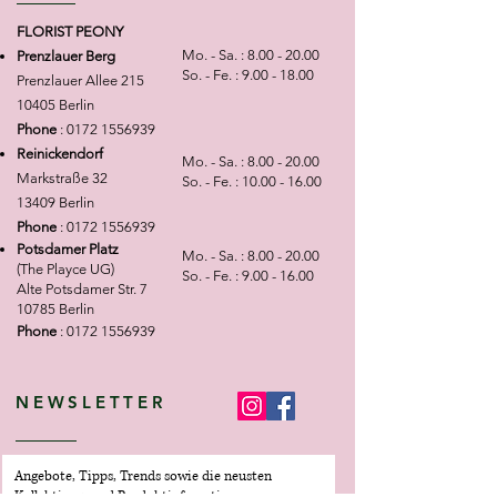
always strive to recreate each
selbstverständlich, jedes
beautiful greeting card
arrangement as closely as possible
FLORIST PEONY
Arrangement so nah wie möglich
to the sample photo.Thank you for
Mo. - Sa. :
8.00 - 20.00
Prenzlauer Berg
am gezeigten Beispiel
your understanding
So. - Fe. :
9.00 - 18.00
Prenzlauer Allee 215
umzusetzen.Vielen Dank für Ihr
10405 Berlin
Verständnis
Phone
:
0172 1556939
Reinickendorf
Mo. - Sa. :
8.00 - 20.00
Markstraße 32
So. - Fe. :
10.00 - 16.00
13409 Berlin
Phone
:
0172 1556939
Potsdamer Platz
Mo. - Sa. :
8.00 - 20.00
(The Playce UG)
So. - Fe. :
9.00 - 16.00
Alte Potsdamer Str. 7
10785 Berlin
Phone
:
0172 1556939
NEWSLETTER
Angebote, Tipps, Trends sowie die neusten
Kollektions- und Produktinfomationen ganz