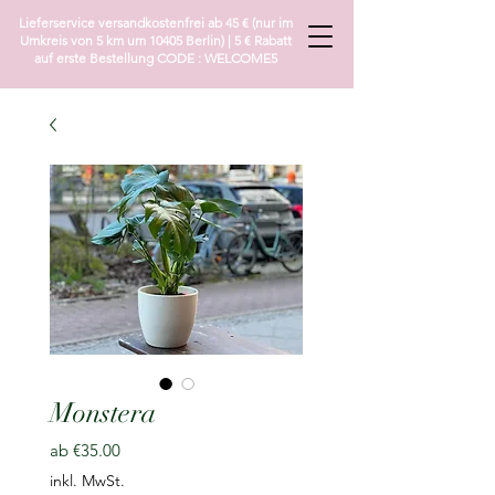
Lieferservice versandkostenfrei ab 45 € (nur im
Umkreis von 5 km um 10405 Berlin) | 5 € Rabatt
auf erste Bestellung CODE : WELCOME5
Monstera
Sale-
ab
€35.00
Preis
inkl. MwSt.