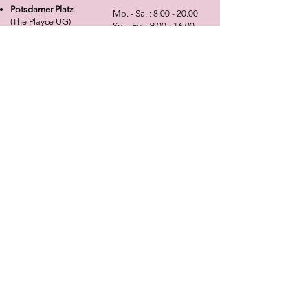
Potsdamer Platz
Mo. - Sa. :
8.00 - 20.00
(The Playce UG)
So. - Fe. :
9.00 - 16.00
Alte Potsdamer Str. 7
10785 Berlin
Phone
:
0172 1556939
NEWSLETTER
Angebote, Tipps, Trends sowie die neusten
Kollektions- und Produktinfomationen ganz
bequem per E-Mail erhalten!
Anmelden
Services & Hilfe
Informationen