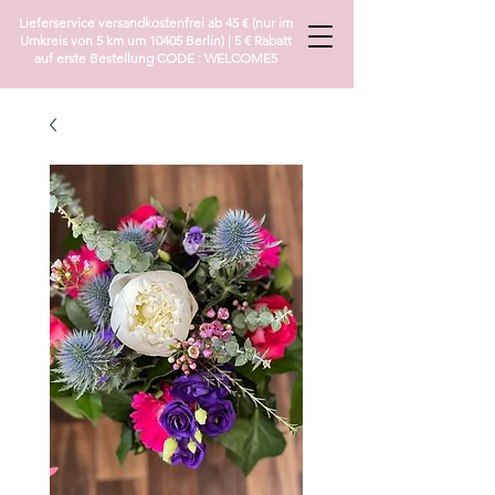
Lieferservice versandkostenfrei ab 45 € (nur im
Umkreis von 5 km um 10405 Berlin) | 5 € Rabatt
auf erste Bestellung CODE : WELCOME5