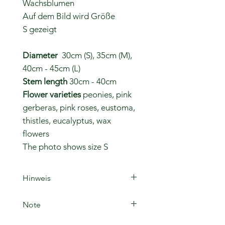
Wachsblumen
Auf dem Bild wird Größe
S gezeigt
Diameter
30cm (S), 35cm (M),
40cm - 45cm (L)
Stem length
30cm - 40cm
Flower varieties
peonies, pink
gerberas, pink roses, eustoma,
thistles, eucalyptus, wax
flowers
The photo shows size S
Hinweis
Das Produktfoto ist ein
Note
Beispielbild
Die Anzahl der Blumen im Strauß
The product photo is a sample