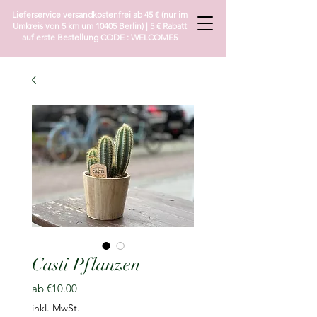
Lieferservice versandkostenfrei ab 45 € (nur im
Umkreis von 5 km um 10405 Berlin) | 5 € Rabatt
auf erste Bestellung CODE : WELCOME5
Casti Pflanzen
Sale-
ab
€10.00
Preis
inkl. MwSt.