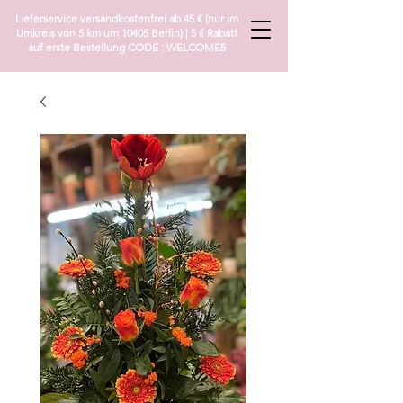
Lieferservice versandkostenfrei ab 45 € (nur im
Umkreis von 5 km um 10405 Berlin) | 5 € Rabatt
auf erste Bestellung CODE : WELCOME5