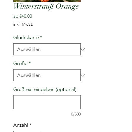
Winterstrauß Orange
Sale-
ab
€40.00
Preis
inkl. MwSt.
Glückskarte
*
Größe
*
Grußtext eingeben (optional)
0/500
Anzahl
*