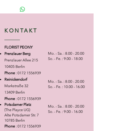
Bouquets may also differ slightly
0,00€
Der Grußtext wird auf
abweichen, da manche Blumen
message to your order
from the example shown, as some
einen einfachen Zettel
saisonal verfügbar sind (z. B.
Option without Card 0,00€
The
flowers are seasonal (e.g.
geschrieben
Pfingstrosen, Tulpen, Amaryllis,
message will be written on a
peonies, tulips, amaryllis,
Option mit Glückskarte
Ranunkeln etc.). Auch Farben
simple note
ranunculus). Colors may vary
2,50€
Der Grußtext wird auf
KONTAKT
können je nach Lagerbestand
Option with Card 2,50€
The
depending on current stock.We
eine schöne Karte geschrieben
variieren.Wir bemühen uns
message will be printed on a
always strive to recreate each
selbstverständlich, jedes
beautiful greeting card
arrangement as closely as possible
FLORIST PEONY
Arrangement so nah wie möglich
to the sample photo.Thank you for
Mo. - Sa. :
8.00 - 20.00
Prenzlauer Berg
am gezeigten Beispiel
your understanding
So. - Fe. :
9.00 - 18.00
Prenzlauer Allee 215
umzusetzen.Vielen Dank für Ihr
10405 Berlin
Verständnis
Phone
:
0172 1556939
Reinickendorf
Mo. - Sa. :
8.00 - 20.00
Markstraße 32
So. - Fe. :
10.00 - 16.00
13409 Berlin
Phone
:
0172 1556939
Potsdamer Platz
Mo. - Sa. :
8.00 - 20.00
(The Playce UG)
So. - Fe. :
9.00 - 16.00
Alte Potsdamer Str. 7
10785 Berlin
Phone
:
0172 1556939