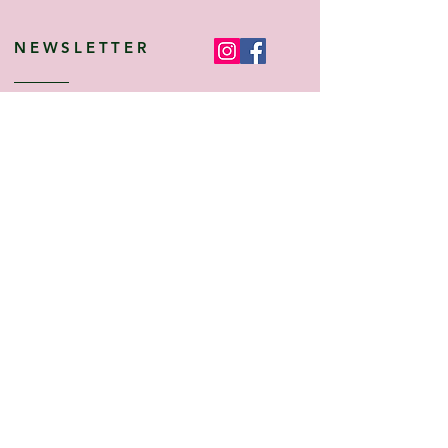
NEWSLETTER
Angebote, Tipps, Trends sowie die neusten
Kollektions- und Produktinfomationen ganz
bequem per E-Mail erhalten!
Anmelden
Services & Hilfe
Informationen
Über uns
AGB
Lieferzeiten
Datenschutz
FAQs
Impressum
Kontakt
Widerrufsrecht
Anmeldung
Cookies