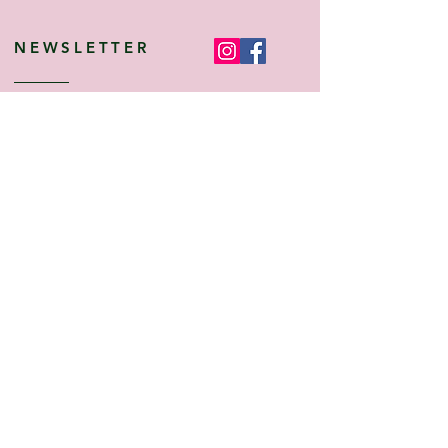
NEWSLETTER
Angebote, Tipps, Trends sowie die neusten
Kollektions- und Produktinfomationen ganz
bequem per E-Mail erhalten!
Anmelden
Services & Hilfe
Informationen
Über uns
AGB
Lieferzeiten
Datenschutz
FAQs
Impressum
Kontakt
Widerrufsrecht
Anmeldung
Cookies