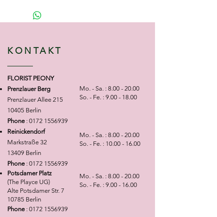
Bouquets may also differ slightly
0,00€
Der Grußtext wird auf
abweichen, da manche Blumen
message to your order
from the example shown, as some
einen einfachen Zettel
saisonal verfügbar sind (z. B.
Option without Card 0,00€
The
flowers are seasonal (e.g.
geschrieben
Pfingstrosen, Tulpen, Amaryllis,
message will be written on a
peonies, tulips, amaryllis,
Option mit Glückskarte
Ranunkeln etc.). Auch Farben
simple note
ranunculus). Colors may vary
2,50€
Der Grußtext wird auf
KONTAKT
können je nach Lagerbestand
Option with Card 2,50€
The
depending on current stock.We
eine schöne Karte geschrieben
variieren.Wir bemühen uns
message will be printed on a
always strive to recreate each
selbstverständlich, jedes
beautiful greeting card
arrangement as closely as possible
FLORIST PEONY
Arrangement so nah wie möglich
to the sample photo.Thank you for
Mo. - Sa. :
8.00 - 20.00
Prenzlauer Berg
am gezeigten Beispiel
your understanding
So. - Fe. :
9.00 - 18.00
Prenzlauer Allee 215
umzusetzen.Vielen Dank für Ihr
10405 Berlin
Verständnis
Phone
:
0172 1556939
Reinickendorf
Mo. - Sa. :
8.00 - 20.00
Markstraße 32
So. - Fe. :
10.00 - 16.00
13409 Berlin
Phone
:
0172 1556939
Potsdamer Platz
Mo. - Sa. :
8.00 - 20.00
(The Playce UG)
So. - Fe. :
9.00 - 16.00
Alte Potsdamer Str. 7
10785 Berlin
Phone
:
0172 1556939