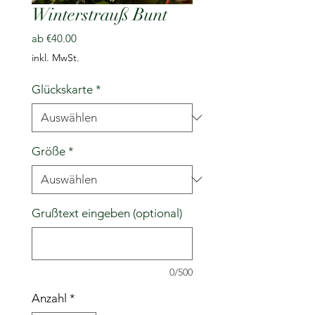
Winterstrauß Bunt
Sale-
ab
€40.00
Preis
inkl. MwSt.
Glückskarte
*
Größe
*
Grußtext eingeben (optional)
0/500
Anzahl
*