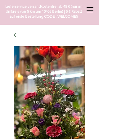
Lieferservice versandkostenfrei ab 45 € (nur im
Umkreis von 5 km um 10405 Berlin) | 5 € Rabatt
auf erste Bestellung CODE : WELCOME5