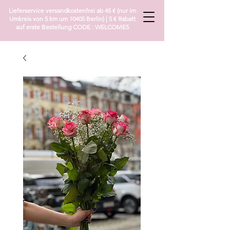
Lieferservice versandkostenfrei ab 45 € (nur im
Umkreis von 5 km um 10405 Berlin) | 5 € Rabatt
auf erste Bestellung CODE : WELCOME5