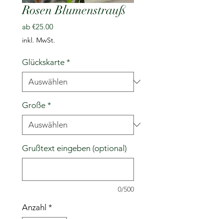
Rosen Blumenstrauß
Sale-
ab
€25.00
Preis
inkl. MwSt.
Glückskarte
*
Große
*
Grußtext eingeben (optional)
0/500
Anzahl
*