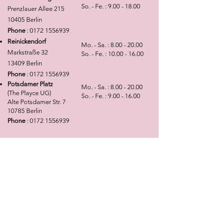
am gezeigten Beispiel
your understanding
So. - Fe. :
9.00 - 18.00
Prenzlauer Allee 215
umzusetzen.Vielen Dank für Ihr
10405 Berlin
Verständnis
Phone
:
0172 1556939
Reinickendorf
Mo. - Sa. :
8.00 - 20.00
Markstraße 32
So. - Fe. :
10.00 - 16.00
13409 Berlin
Phone
:
0172 1556939
Potsdamer Platz
Mo. - Sa. :
8.00 - 20.00
(The Playce UG)
So. - Fe. :
9.00 - 16.00
Alte Potsdamer Str. 7
10785 Berlin
Phone
:
0172 1556939
NEWSLETTER
Angebote, Tipps, Trends sowie die neusten
Kollektions- und Produktinfomationen ganz
bequem per E-Mail erhalten!