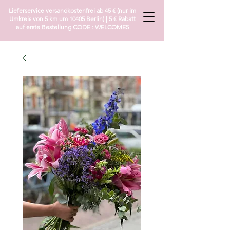
Lieferservice versandkostenfrei ab 45 € (nur im
Umkreis von 5 km um 10405 Berlin) | 5 € Rabatt
auf erste Bestellung CODE : WELCOME5