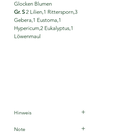
Glocken Blumen
Gr. S
2 Lilien,1 Rittersporn,3
Gebera,1 Eustoma,1
Hypericum,2 Eukalyptus,1
Löwenmaul
Hinweis
Das Produktfoto ist ein
Note
Beispielbild
Die Anzahl der Blumen im Strauß