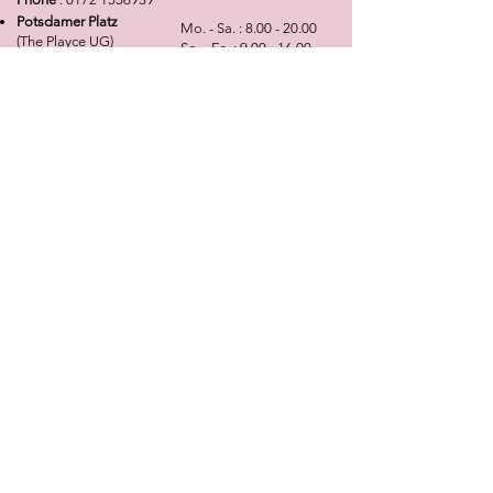
Potsdamer Platz
Mo. - Sa. :
8.00 - 20.00
(The Playce UG)
So. - Fe. :
9.00 - 16.00
Alte Potsdamer Str. 7
10785 Berlin
Phone
:
0172 1556939
NEWSLETTER
Angebote, Tipps, Trends sowie die neusten
Kollektions- und Produktinfomationen ganz
bequem per E-Mail erhalten!
Anmelden
Services & Hilfe
Informationen